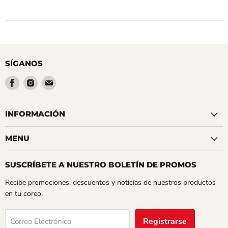
SÍGANOS
Encuéntrenos
Encuéntrenos
Encuéntrenos
en
en
en
Facebook
Instagram
Correo
INFORMACIÓN
electrónico
MENU
SUSCRÍBETE A NUESTRO BOLETÍN DE PROMOS
Recibe promociones, descuentos y noticias de nuestros productos
en tu coreo.
Registrarse
Correo Electrónico