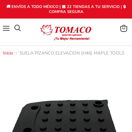
🚚 ENVÍOS A TODO MÉXICO | 🏪 22 TIENDAS A TU SERVICIO | 🔒
COMPRA SEGURA
Menú
Ver
carrito
Inicio
SUELA P/ZANCO ELEVACION (H46) MAPLE TOOLS