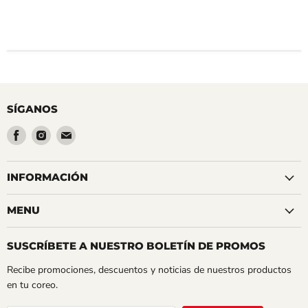
SÍGANOS
Encuéntrenos
Encuéntrenos
Encuéntrenos
en
en
en
Facebook
Instagram
Correo
INFORMACIÓN
electrónico
MENU
SUSCRÍBETE A NUESTRO BOLETÍN DE PROMOS
Recibe promociones, descuentos y noticias de nuestros productos
en tu coreo.